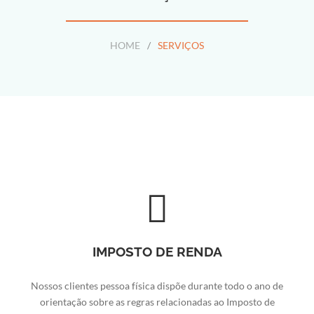
HOME
/
SERVIÇOS
S
e
r
v
i
ç
o
IMPOSTO DE RENDA
s
Nossos clientes pessoa física dispõe durante todo o ano de
orientação sobre as regras relacionadas ao Imposto de